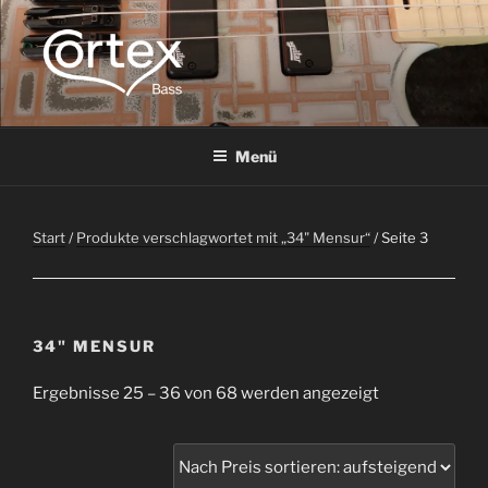
CORTEX BASS
Express your creative flow
Menü
Start
/
Produkte verschlagwortet mit „34" Mensur“
/ Seite 3
34" MENSUR
Ergebnisse 25 – 36 von 68 werden angezeigt