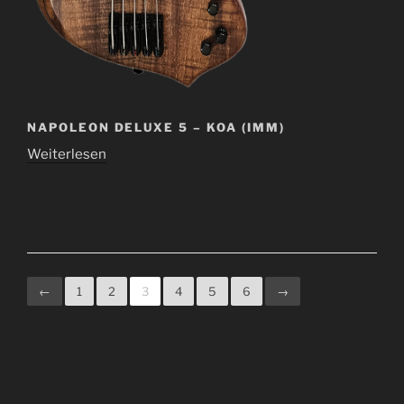
NAPOLEON DELUXE 5 – KOA (IMM)
Weiterlesen
←
1
2
3
4
5
6
→