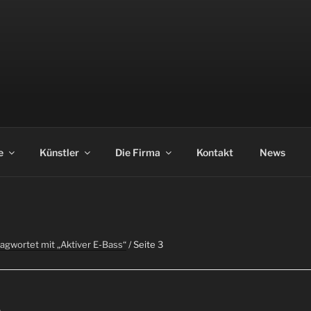
ASS
e
Künstler
Die Firma
Kontakt
News
agwortet mit „Aktiver E-Bass“
/ Seite 3