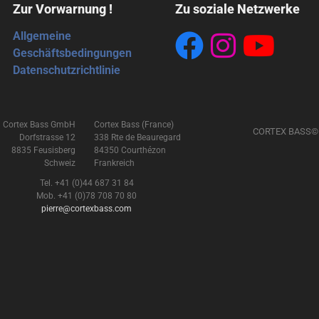
Zur Vorwarnung !
Zu soziale Netzwerke
Allgemeine
Geschäftsbedingungen
Datenschutzrichtlinie
Cortex Bass GmbH
Cortex Bass (France)
CORTEX BASS©
Dorfstrasse 12
338 Rte de Beauregard
8835 Feusisberg
84350 Courthézon
Schweiz
Frankreich
Tel. +41 (0)44 687 31 84
Mob. +41 (0)78 708 70 80
pierre@cortexbass.com