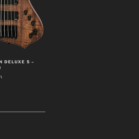
 DELUXE 5 –
)
n