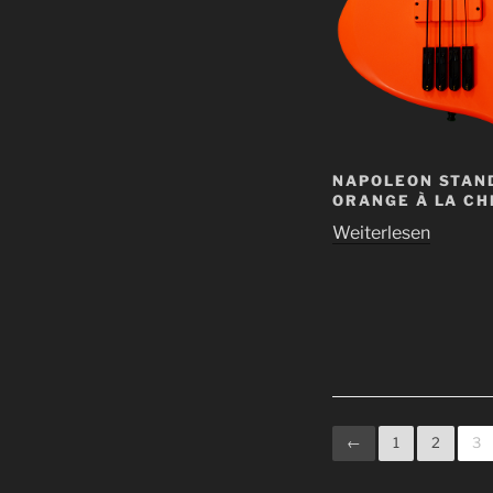
NAPOLEON STAND
ORANGE À LA CH
Weiterlesen
←
1
2
3