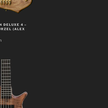
 DELUXE 4 –
RZEL (ALEX
n