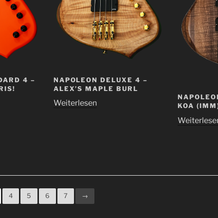
ARD 4 –
NAPOLEON DELUXE 4 –
RIS!
ALEX’S MAPLE BURL
NAPOLEON
Weiterlesen
KOA (IMM
Weiterlese
4
5
6
7
→