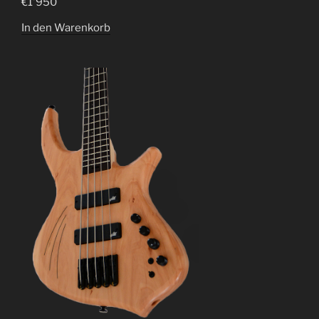
€
1'950
In den Warenkorb