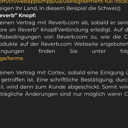
com/ch/webapps/mpp/ua/useragreement-full?loca
igen Ihr Land, in diesem Beispiel die Schweiz).
everb” Knopf:
einen Vertrag mit Reverb.com ab, sobald er sei
ore on Reverb” Knopf/Verbindung erledigt. Auf 
äftsbedingungen von Reverb.com zu, wie die 
rodukte auf der Reverb.com Webseite angebote
dingungen finden Sie unter folge
age/terms
 einen Vertrag mit Cortex, sobald eine Einigun
 getroffen ist. Eine schriftliche Bestätigung, du
, wird dann zum Kunde abgeschickt. Somit wird 
trägliche Änderungen sind nur möglich wenn Cor