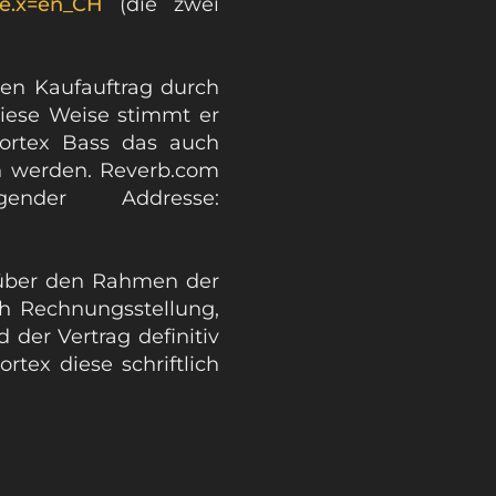
le.x=en_CH
(die zwei
nen Kaufauftrag durch
diese Weise stimmt er
Cortex Bass das auch
n werden. Reverb.com
nder Addresse:
g über den Rahmen der
rch Rechnungsstellung,
der Vertrag definitiv
tex diese schriftlich