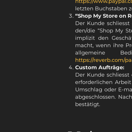
https://www.paypal.
letzten Buchstaben ze
“Shop My Store on R
Der Kunde schliesst 
den/die “Shop My St
implizit den Gesch
macht, wenn ihre P
allgemeine Be
https://reverb.com/p
Custom Aufträge:
Der Kunde schliesst
erforderlichen Arbeit
Umschlag oder E-mail
abgeschlossen. Nach
bestätigt.