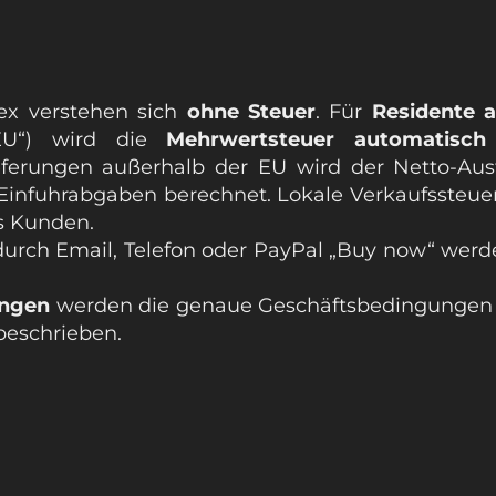
ex verstehen sich
ohne Steuer
. Für
Residente 
EU“) wird die
Mehrwertsteuer automatisc
ieferungen außerhalb der EU wird der Netto-Aus
 Einfuhrabgaben berechnet. Lokale Verkaufssteu
s Kunden.
urch Email, Telefon oder PayPal „Buy now“ wer
ungen
werden die genaue Geschäftsbedingungen i
beschrieben.