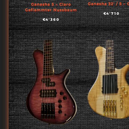
Ganesha 32′ / 5 – 
Ganesha 5 – Claro
Geflammter Nussbaum
€
4'710
€
4'360