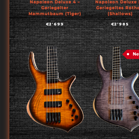
Napoleon Deluxe 4 –
Napoleon Deluxe 
Geriegelter
Geriegeltes Roth
Mammutbaum (Tiger)
(Shallows)
€
2'699
€
2'985
N