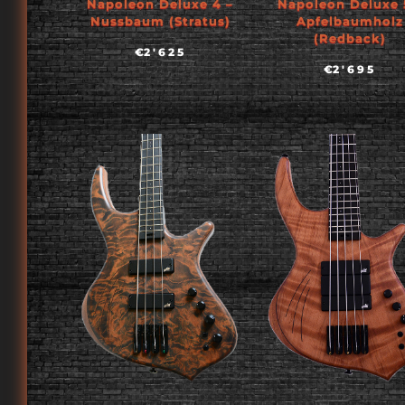
Napoleon Deluxe 4 –
Napoleon Deluxe 
Nussbaum (Stratus)
Apfelbaumholz
(Redback)
€
2'625
€
2'695