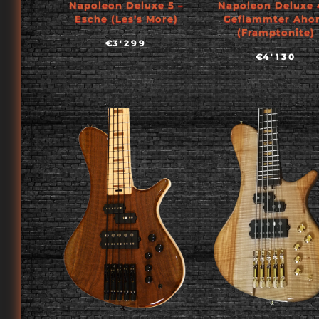
Napoleon Deluxe 5 –
Napoleon Deluxe 
Esche (Les’s More)
Geflammter Aho
(Framptonite)
€
3'299
€
4'130