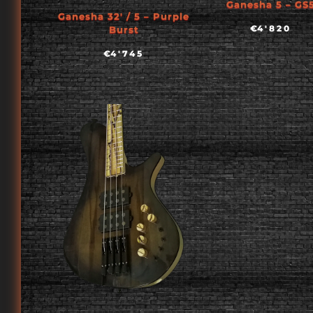
Ganesha 5 – GS
Ganesha 32′ / 5 – Purple
€
4'820
Burst
€
4'745