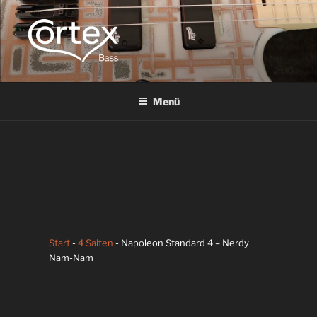
CORTEX BASS
Express your creative flow
Menü
Start
-
4 Saiten
- Napoleon Standard 4 – Nerdy
Nam-Nam