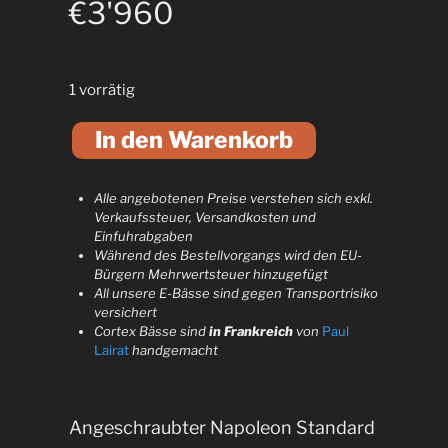
€
3'960
1 vorrätig
A
In den Warenkorb
l
t
e
Alle angebotenen Preise verstehen sich exkl.
r
Verkaufssteuer, Versandkosten und
n
Einfuhrabgaben
Während des Bestellvorgangs wird den EU-
a
Bürgern Mehrwertsteuer hinzugefügt
t
All unsere E-Bässe sind gegen Transportrisiko
i
versichert
v
Cortex Bässe sind
in Frankreich
von
Paul
Lairat
handgemacht
e
:
Angeschraubter Napoleon Standard