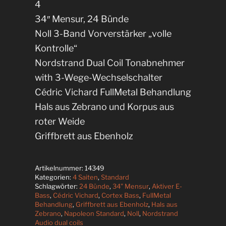
4
34″ Mensur, 24 Bünde
Noll 3-Band Vorverstärker „volle
Kontrolle“
Nordstrand Dual Coil Tonabnehmer
with 3-Wege-Wechselschalter
Cédric Vichard FullMetal Behandlung
Hals aus Zebrano und Korpus aus
roter Weide
Griffbrett aus Ebenholz
Artikelnummer:
14349
Kategorien:
4 Saiten
,
Standard
Schlagwörter:
24 Bünde
,
34" Mensur
,
Aktiver E-
Bass
,
Cédric Vichard
,
Cortex Bass
,
FullMetal
Behandlung
,
Griffbrett aus Ebenholz
,
Hals aus
Zebrano
,
Napoleon Standard
,
Noll
,
Nordstrand
Audio dual coils