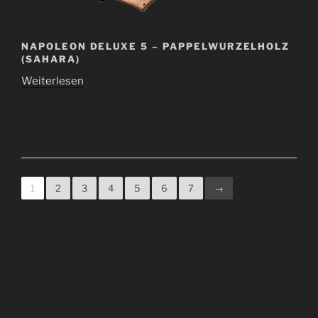
NAPOLEON DELUXE 5 – PAPPELWURZELHOLZ
(SAHARA)
Weiterlesen
1
2
3
4
5
6
7
→