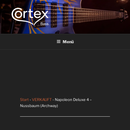
CORTEX BASS
Express your creative flow
Menü
Start
-
VERKAUFT
- Napoleon Deluxe 4 –
Nussbaum (Archway)