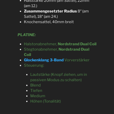
Halsstärke 20mm (am Sattel), 22mm
(am 12.)
Zusammengesetzter Radius
8″ (am
Sattel), 18″ (am 24.)
Knochensattel, 40mm breit
PLATINE:
Halstonabnehmer,
Nordstrand Dual Coil
Stegtonabnehmer,
Nordstrand Dual
Coil
Glockenklang 3-Band
Vorverstärker
Steuerung:
Lautstärke (Knopf ziehen, um in
passiven Modus zu schalten)
Blend
Tiefen
Medium
Höhen (Tonalität)