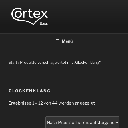
CORTEX BASS
Express your creative flow
Menü
Start
/ Produkte verschlagwortet mit „Glockenklang“
GLOCKENKLANG
Ergebnisse 1 – 12 von 44 werden angezeigt