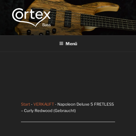
CORTEX BASS
Express your creative flow
Menü
Start
-
VERKAUFT
- Napoleon Deluxe 5 FRETLESS
– Curly Redwood (Gebraucht)