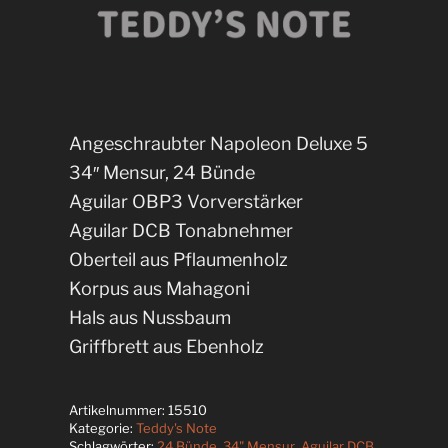
Angeschraubter Napoleon Deluxe 5
34″ Mensur, 24 Bünde
Aguilar OBP3 Vorverstärker
Aguilar DCB Tonabnehmer
Oberteil aus Pflaumenholz
Korpus aus Mahagoni
Hals aus Nussbaum
Griffbrett aus Ebenholz
Artikelnummer:
15510
Kategorie:
Teddy's Note
Schlagwörter:
24 Bünde
,
34" Mensur
,
Aguilar DCB