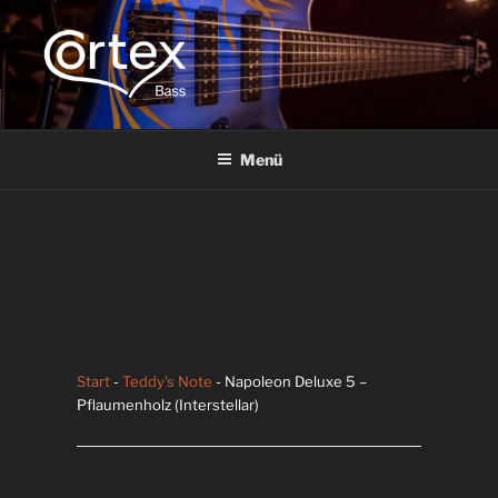
CORTEX BASS
Express your creative flow
Menü
Start
-
Teddy's Note
- Napoleon Deluxe 5 –
Pflaumenholz (Interstellar)