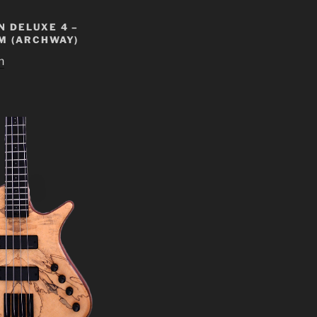
 DELUXE 4 –
M (ARCHWAY)
n