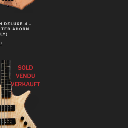
 DELUXE 4 –
ETER AHORN
LY)
n