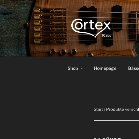
CORTEX B
Express your creative flow
Shop
Homepage
Bäss
Start
/ Produkte versch