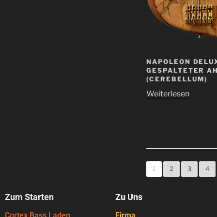
NAPOLEON DELUX
GESPALTETER A
(CEREBELLUM)
Weiterlesen
1
2
3
4
Zum Starten
Zu Uns
Cortex Bass Laden
Firma