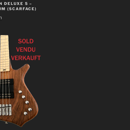
 DELUXE 5 –
UM (SCARFACE)
n