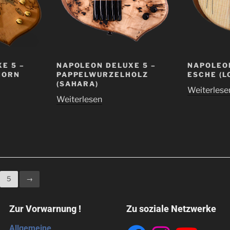
E 5 –
NAPOLEON DELUXE 5 –
NAPOLEON
HORN
PAPPELWURZELHOLZ
ESCHE (L
(SAHARA)
Weiterlese
Weiterlesen
5
→
Zur Vorwarnung !
Zu soziale Netzwerke
Allgemeine