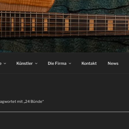
ASS
e
Künstler
Die Firma
Kontakt
News
lagwortet mit „24 Bünde“