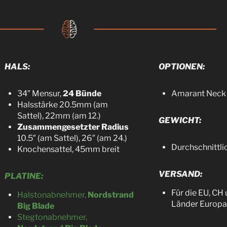
HALS:
OPTIONEN:
34″ Mensur,
24 Bünde
Amarant Nec
Halsstärke 20.5mm (am
Sattel), 22mm (am 12.)
GEWICHT:
Zusammengesetzter Radius
10.5″ (am Sattel), 26″ (am 24.)
Durchschnittlic
Knochensattel, 45mm breit
VERSAND:
PLATINE:
Für die EU, CH 
Halstonabnehmer,
Nordstrand
Länder Europ
Big Blade
Stegtonabnehmer,