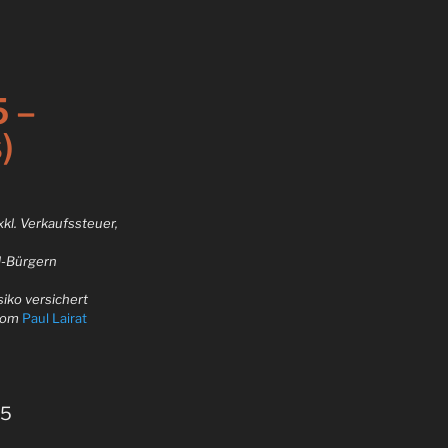
5 –
)
kl. Verkaufssteuer,
U-Bürgern
siko versichert
vom
Paul Lairat
 5