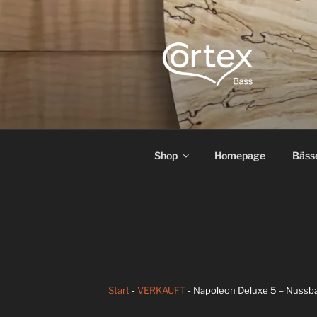
CORTEX B
Express your creative flow
Shop
Homepage
Bäss
Start
-
VERKAUFT
- Napoleon Deluxe 5 – Nussb