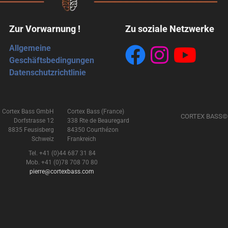
Zur Vorwarnung !
Zu soziale Netzwerke
Allgemeine
Geschäftsbedingungen
Datenschutzrichtlinie
Cortex Bass GmbH
Cortex Bass (France)
CORTEX BASS©
Dorfstrasse 12
338 Rte de Beauregard
8835 Feusisberg
84350 Courthézon
Schweiz
Frankreich
Tel. +41 (0)44 687 31 84
Mob. +41 (0)78 708 70 80
pierre@cortexbass.com