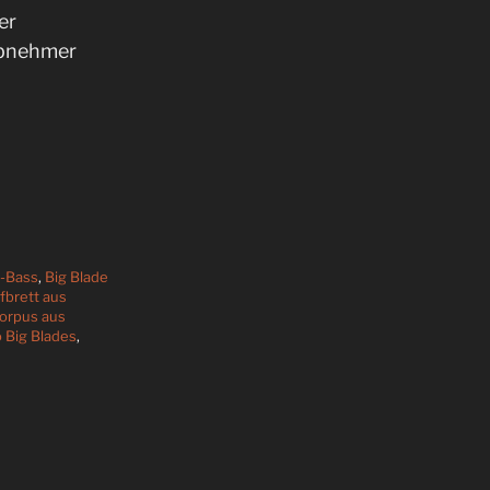
er
abnehmer
E-Bass
,
Big Blade
ffbrett aus
orpus aus
 Big Blades
,