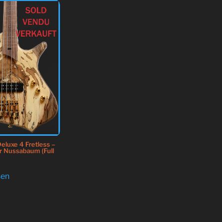
eluxe 4 Fretless –
r Nussabaum (Full
sen