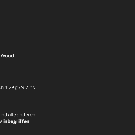
k Wood
h 4.2Kg / 9.2lbs
und alle anderen
as
inbegriffen