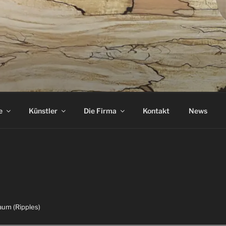
ASS
e
Künstler
Die Firma
Kontakt
News
aum (Ripples)