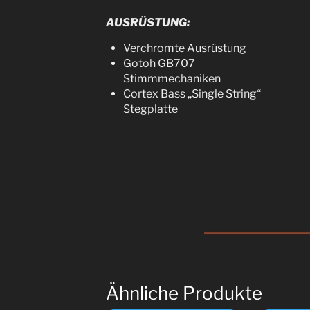
AUSRÜSTUNG:
Verchromte Ausrüstung
Gotoh GB707
Stimmmechaniken
Cortex Bass „Single String“
Stegplatte
Ähnliche Produkte