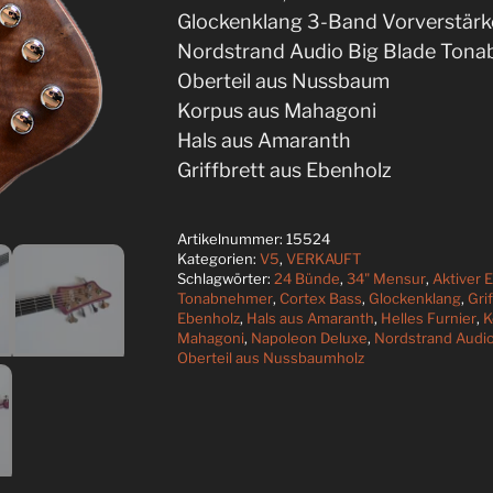
Glockenklang 3-Band Vorverstärk
Nordstrand Audio Big Blade Ton
Oberteil aus Nussbaum
Korpus aus Mahagoni
Hals aus Amaranth
Griffbrett aus Ebenholz
Artikelnummer:
15524
Kategorien:
V5
,
VERKAUFT
Schlagwörter:
24 Bünde
,
34" Mensur
,
Aktiver 
Tonabnehmer
,
Cortex Bass
,
Glockenklang
,
Gri
Ebenholz
,
Hals aus Amaranth
,
Helles Furnier
,
K
Mahagoni
,
Napoleon Deluxe
,
Nordstrand Audio
Oberteil aus Nussbaumholz