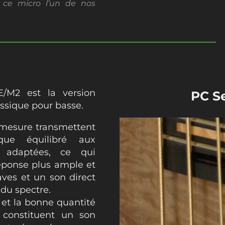
e ce micro l’un de nos
M2 est la version
PC S
ssique pour basse.
 mesure transmettent
ue équilibré aux
t adaptées, ce qui
éponse plus ample et
aves et un son direct
 du spectre.
 et la bonne quantité
constituent un son