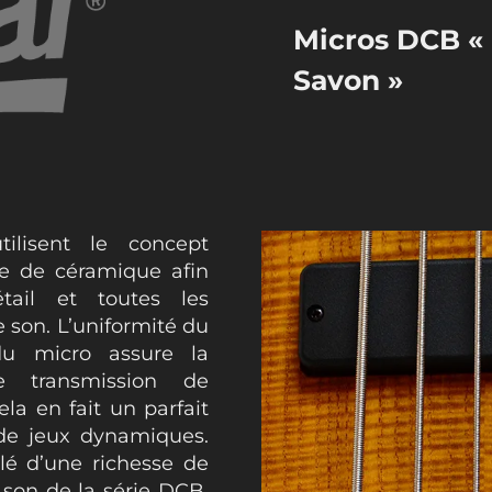
Micros DCB « 
Savon »
ilisent le concept
re de céramique afin
tail et toutes les
e son. L’uniformité du
u micro assure la
e transmission de
ela en fait un parfait
 de jeux dynamiques.
é d’une richesse de
e son de la série DCB,