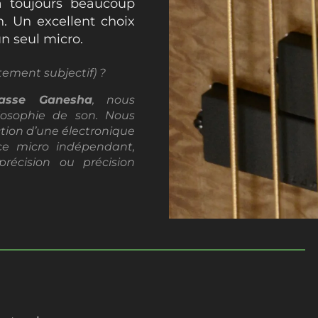
a toujours beaucoup
n. Un excellent choix
n seul micro.
ement subjectif) ?
asse Ganesha
, nous
losophie de son. Nous
tion d’une électronique
ce micro indépendant,
récision ou précision