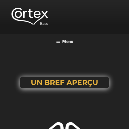
CORTEX BASS
Express your creative flow
Menu
L’ENTREPRISE
UN BREF APERÇU