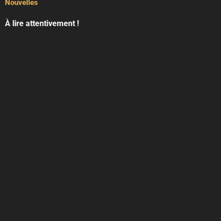
Nouvelles
À lire attentivement !
Conditions Générales
Politique de Confidentialité
À suivre
À l’étranger
Guitar Planet Japan
Geek IN Box (Japon)
Music Avenue (Suisse)