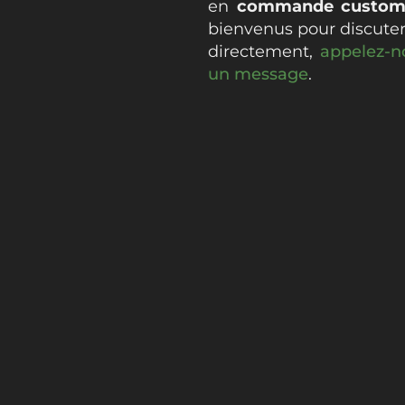
en
commande custo
bienvenus pour discuter
directement,
a
ppelez-
n
un message
.