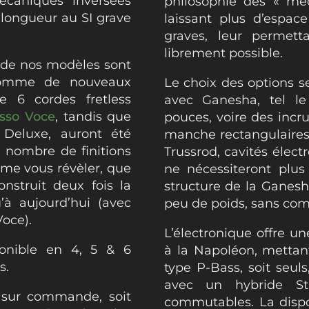
écaniques inversées
philosophie des « méc
 longueur au SI grave
laissant plus d’espac
graves, leur permetta
librement possible.
s de nos modèles sont
comme de nouveaux
Le choix des options s
tre 6 cordes fretless
avec Ganesha, tel l
sso Voce
, tandis que
pouces, voire des incr
 Deluxe, auront été
manche rectangulaires 
 nombre de finitions
Trussrod, cavités élect
ême vous révèler, que
ne nécessiteront plus d
nstruit deux fois la
structure de la Ganesh
à aujourd’hui (avec
peu de poids, sans com
Voce).
L’électronique offre un
onible en 4, 5 & 6
à la Napoléon, mettan
s.
type P-Bass, soit seul
avec un hybride St
 sur commande, soit
commutables. La disposi