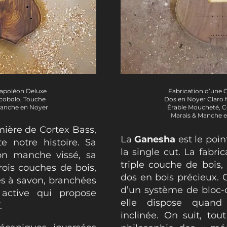
Napoléon Deluxe
Fabrication d’une G
ocobolo, Touche
Dos en Noyer Claro
Manche en Noyer
Érable Moucheté, C
Marais & Manche 
mière de Cortex Bass,
La
Ganesha
est le poin
e notre histoire. Sa
la single cut. La fabri
son manche vissé, sa
triple couche de bois,
rois couches de bois,
dos en bois précieux.
s à savon, branchées
d’un système de bloc-
 active qui propose
elle dispose quan
.
inclinée. On suit, tou