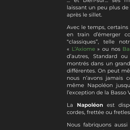
… et bien-sûr… ses m
laissant un peu plus de
après le sillet.
Avec le temps, certain
en train d’émerger 
“classiques”, telle no
«
L’Axiome
» ou nos
Ba
d’autres, Standard ou
montrés dans un grand
différentes. On peut m
nous n’avons jamais co
même Napoléon jusqu’
l’exception de la Basso 
La
Napoléon
est disp
cordes, frettée ou fretles
Nous fabriquons aussi