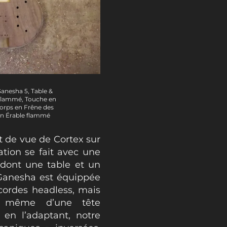
anesha 5, Table &
 flammé, Touche en
orps en Frêne des
en Érable flammé
t de vue de Cortex sur
cation se fait avec une
 dont une table et un
 Ganesha est équippée
cordes headless, mais
d même d’une tête
t en l’adaptant, notre