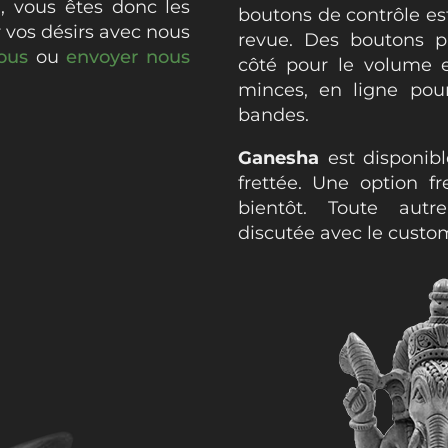
m
, vous êtes donc les
boutons de contrôle e
 vos désirs avec nous
revue. Des boutons p
ous
ou
envoyer nous
côté pour le volume e
minces, en ligne pour
bandes.
Ganesha
est disponibl
frettée. Une option fr
bientôt. Toute autr
discutée avec le custo