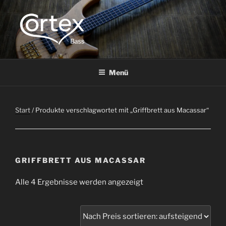
CORTEX BASS
Express your creative flow
Menü
Start
/ Produkte verschlagwortet mit „Griffbrett aus Macassar“
GRIFFBRETT AUS MACASSAR
Alle 4 Ergebnisse werden angezeigt