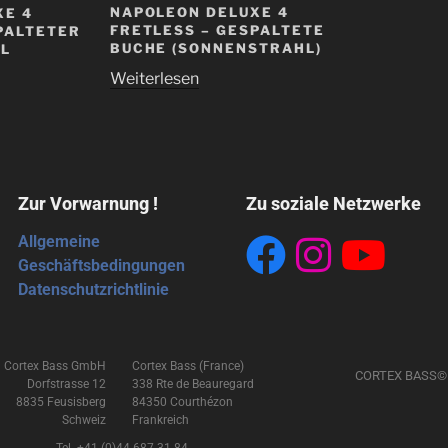
NAPOLEON DELUXE 4
XE 4
FRETLESS – GESPALTETE
PALTETER
BUCHE (SONNENSTRAHL)
LL
Weiterlesen
Zur Vorwarnung !
Zu soziale Netzwerke
Allgemeine
Geschäftsbedingungen
Datenschutzrichtlinie
Cortex Bass GmbH
Cortex Bass (France)
CORTEX BASS©
Dorfstrasse 12
338 Rte de Beauregard
8835 Feusisberg
84350 Courthézon
Schweiz
Frankreich
Tel. +41 (0)44 687 31 84