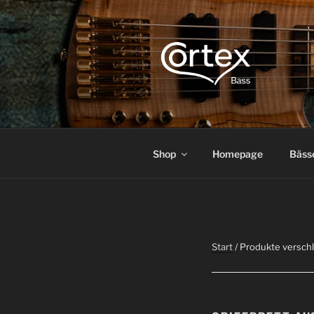
CORTEX B
Express your creative flow
Shop
Homepage
Bäss
Start
/ Produkte versch