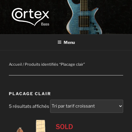
CORTEX BASS
Express your creative flow
Menu
Accueil
/ Produits identifiés “Placage clair”
PLACAGE CLAIR
5 résultats affichés