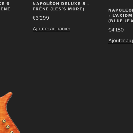
XE 6
NAPOLÉON DELUXE 5 –
RÊNE
FRÊNE (LES’S MORE)
NAPOLEO
« L’AXIOM
€
3'299
(BLUE JE
Ajouter au panier
€
4'150
Ajouter au 