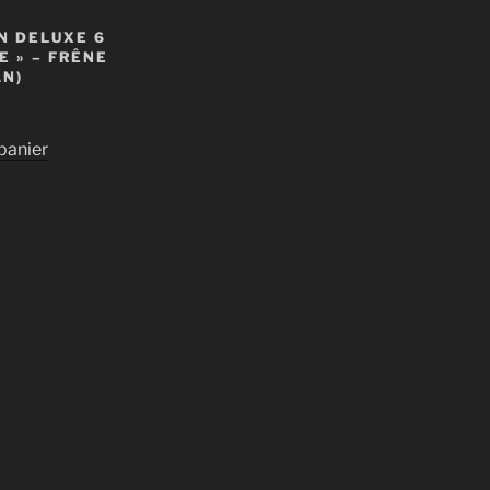
N DELUXE 6
E » – FRÊNE
AN)
panier