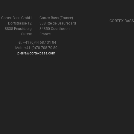
Cortex Bass GmbH
Cortex Bass (France)
CORTEX BASS
Dorfstrasse 12
338 Rte de Beauregard
8835 Feusisberg
84350 Courthézon
Suisse
France
Tél. +41 (0)44 687 31 84
Mob. +41 (0)78 708 70 80
pierre@cortexbass.com