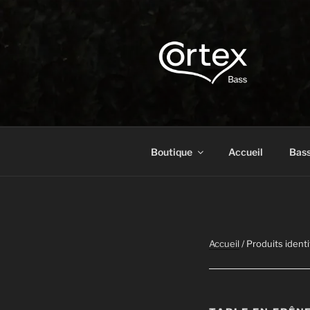
CORTEX B
Express your creative flow
Boutique
Accueil
Bas
Accueil
/ Produits ident