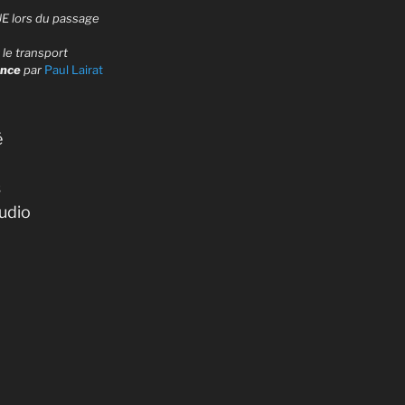
UE lors du passage
le transport
ance
par
Paul Lairat
é
s
udio