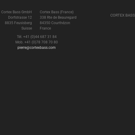
Cortex Bass GmbH
Cortex Bass (France)
CORTEX BASS
Dorfstrasse 12
338 Rte de Beauregard
8835 Feusisberg
84350 Courthézon
Suisse
France
Tél. +41 (0)44 687 31 84
Mob. +41 (0)78 708 70 80
pierre@cortexbass.com