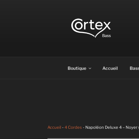
CORTEX B
Express your creative flow
Boutique
Accueil
Bas
Accueil
-
4 Cordes
- Napoléon Deluxe 4 – Noyer 