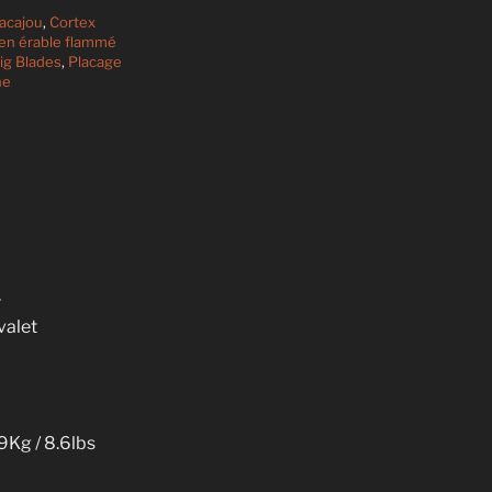
acajou
,
Cortex
en érable flammé
ig Blades
,
Placage
ne
r
valet
Kg / 8.6lbs