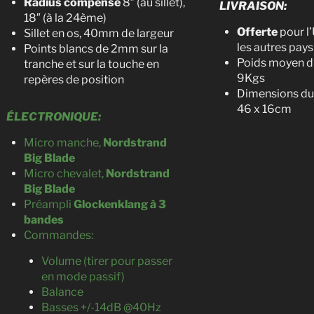
Radius compensé
8″ (au sillet),
LIVRAISON:
18″ (à la 24ème)
Offerte
pour l’
Sillet en os, 40mm de largeur
les autres pay
Points blancs de 2mm sur la
Poids moyen d’
tranche et sur la touche en
9Kgs
repères de position
Dimensions du
46 x 16cm
ÉLECTRONIQUE:
Micro manche,
Nordstrand
Big Blade
Micro chevalet,
Nordstrand
Big Blade
Préampli
Glockenklang à 3
bandes
Commandes:
Volume (tirer pour passer
en mode passif)
Balance
Basses +/-14dB @40Hz