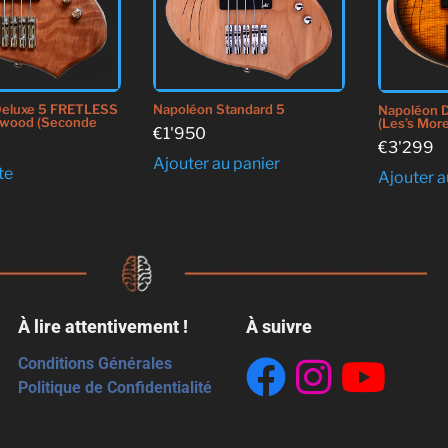
Deluxe 5 FRETLESS
Napoléon Standard 5
Napoléon D
dwood (Seconde
(Les’s More
€
1'950
€
3'299
Ajouter au panier
ite
Ajouter a
À lire attentivement !
À suivre
Conditions Générales
Politique de Confidentialité