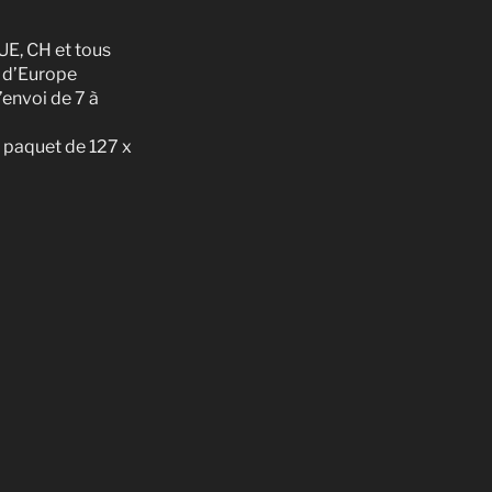
UE, CH et tous
s d’Europe
envoi de 7 à
 paquet de 127 x