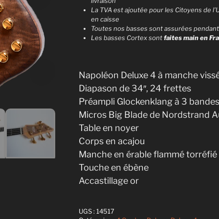
livraison
n
La TVA est ajoutée pour les Citoyens de l’
a
en caisse
t
Toutes nos basses sont assurées pendant 
Les basses Cortex sont
faites main en Fr
i
v
e
:
Napoléon Deluxe 4 à manche viss
Diapason de 34″, 24 frettes
Préampli Glockenklang à 3 bande
Micros Big Blade de Nordstrand A
Table en noyer
Corps en acajou
Manche en érable flammé torréfié
Touche en ébène
Accastillage or
UGS :
14517