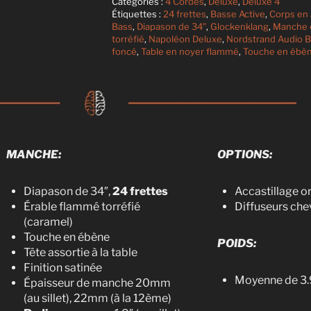
Catégories :
4 Cordes
,
Deluxe
,
Deluxe 4
Étiquettes :
24 frettes
,
Basse Active
,
Corps en 
Bass
,
Diapason de 34"
,
Glockenklang
,
Manche 
torréfié
,
Napoléon Deluxe
,
Nordstrand Audio B
foncé
,
Table en noyer flammé
,
Touche en ébè
MANCHE:
OPTIONS:
Diapason de 34″,
24 frettes
Accastillage o
Érable flammé torréfié
Diffuseurs che
(caramel)
Touche en ébène
POIDS:
Tête assortie à la table
Finition satinée
Moyenne de 3.9
Épaisseur de manche 20mm
(au sillet), 22mm (à la 12ème)