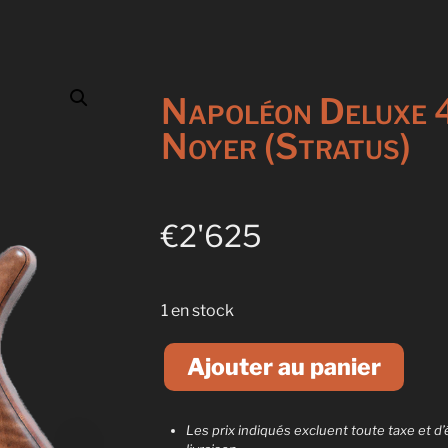
Napoléon Deluxe 
Noyer (Stratus)
€
2'625
1 en stock
A
l
Ajouter au panier
t
e
r
Les prix indiqués excluent toute taxe et d’