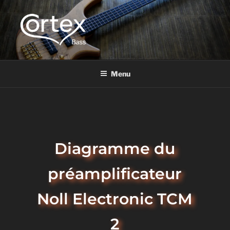
CORTEX BASS
Express your creative flow
Menu
DIAGRAMME DU PRÉAMPLIFICATEUR NOLL
ELECTRONIC TCM 2
Diagramme du
préamplificateur
Noll Electronic TCM
2