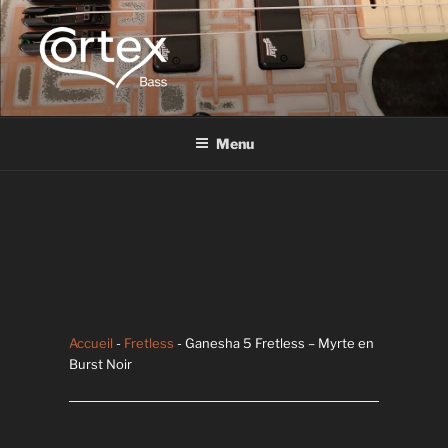
CORTEX BASS
Express your creative flow
Menu
Accueil
-
Fretless
- Ganesha 5 Fretless – Myrte en
Burst Noir