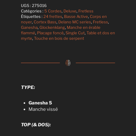
UGS :
275016
Catégories :
5 Cordes
,
Deluxe
,
Fretless
Étiquettes :
24 frettes
,
Basse Active
,
Corps en
noyer
,
Cortex Bass
,
Delano MC series
,
Fretless
,
Ganesha
,
Glockenklang
,
Manche en érable
flammé
,
Placage foncé
,
Single Cut
,
Table et dos en
myrte
,
Touche en bois de serpent
TYPE:
Ganesha 5
Manche vissé
TOP (& DOS):