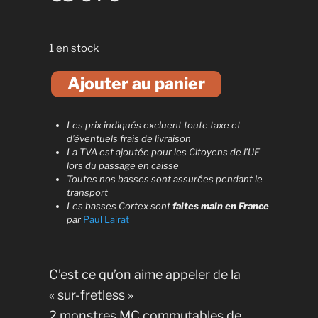
1 en stock
A
Ajouter au panier
l
t
e
Les prix indiqués excluent toute taxe et
r
d’éventuels frais de livraison
n
La TVA est ajoutée pour les Citoyens de l’UE
lors du passage en caisse
a
Toutes nos basses sont assurées pendant le
t
transport
i
Les basses Cortex sont
faites main en France
v
par
Paul Lairat
e
:
C’est ce qu’on aime appeler de la
« sur-fretless »
2 monstres MC commutables de