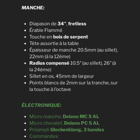
MANCHE:
Diapason de
34″
,
fretless
Érable Flammé
Touche en
bois de serpent
Tête assortie à la table
Épaisseur de manche 20.5mm (au sillet),
22mm (à la 12ème)
Radius compensé
10.5″ (au sillet), 26″ (à
la 24ème)
Sillet en os, 45mm de largeur
Points blancs de 2mm sur la tranche, sur
la touche à l’octave
ÉLECTRONIQUE:
Micro manche,
Delano MC 5 AL
Micro chevalet,
Delano PC 5 AL
Préampli
Glockenklang, 3 bandes
Commandes: