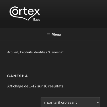
CORTEX BASS
Express your creative flow
Menu
Accueil
/ Produits identifiés “Ganesha”
GANESHA
Affichage de 1–12 sur 16 résultats