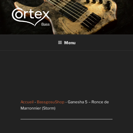
CORTEX BASS
Express your creative flow
Menu
Accueil
-
BassgosuShop
- Ganesha 5 – Ronce de
Marronnier (Storm)