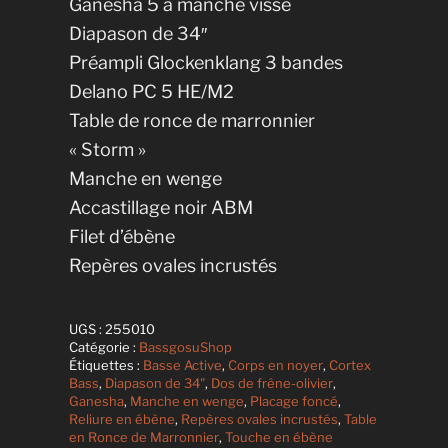
Ganesha 5 à manche vissé
Diapason de 34″
Préampli Glockenklang 3 bandes
Delano PC 5 HE/M2
Table de ronce de marronnier
« Storm »
Manche en wenge
Accastillage noir ABM
Filet d’ébène
Repères ovales incrustés
UGS :
255010
Catégorie :
BassgosuShop
Étiquettes :
Basse Active
,
Corps en noyer
,
Cortex
Bass
,
Diapason de 34"
,
Dos de frêne-olivier
,
Ganesha
,
Manche en wenge
,
Placage foncé
,
Reliure en ébène
,
Repères ovales incrustés
,
Table
en Ronce de Marronnier
,
Touche en ébène