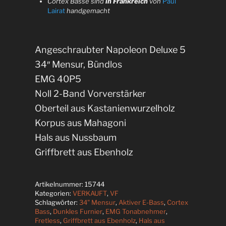
Cortex Bässe sind
in Frankreich
von
Paul
Lairat
handgemacht
Angeschraubter Napoleon Deluxe 5
34″ Mensur, Bündlos
EMG 40P5
Noll 2-Band Vorverstärker
Oberteil aus Kastanienwurzelholz
Korpus aus Mahagoni
Hals aus Nussbaum
Griffbrett aus Ebenholz
Artikelnummer:
15744
Kategorien:
VERKAUFT
,
VF
Schlagwörter:
34" Mensur
,
Aktiver E-Bass
,
Cortex
Bass
,
Dunkles Furnier
,
EMG Tonabnehmer
,
Fretless
,
Griffbrett aus Ebenholz
,
Hals aus