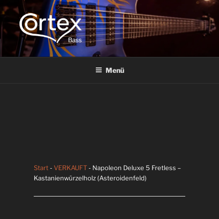
CORTEX BASS
Express your creative flow
Menü
Start
-
VERKAUFT
- Napoleon Deluxe 5 Fretless –
Kastanienwürzelholz (Asteroidenfeld)