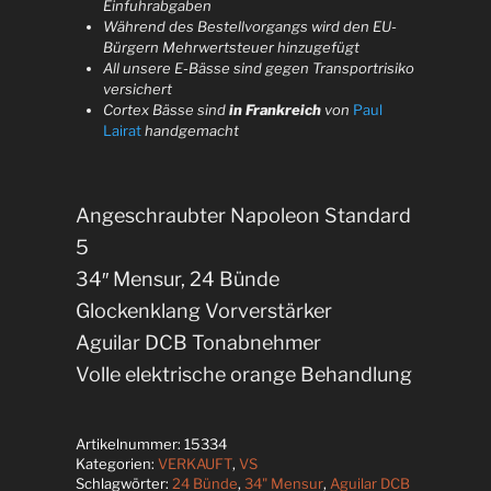
Einfuhrabgaben
Während des Bestellvorgangs wird den EU-
Bürgern Mehrwertsteuer hinzugefügt
All unsere E-Bässe sind gegen Transportrisiko
versichert
Cortex Bässe sind
in Frankreich
von
Paul
Lairat
handgemacht
Angeschraubter Napoleon Standard
5
34″ Mensur, 24 Bünde
Glockenklang Vorverstärker
Aguilar DCB Tonabnehmer
Volle elektrische orange Behandlung
Artikelnummer:
15334
Kategorien:
VERKAUFT
,
VS
Schlagwörter:
24 Bünde
,
34" Mensur
,
Aguilar DCB