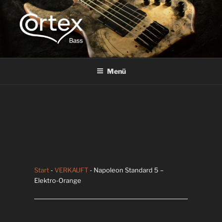
CORTEX BASS
Express your creative flow
Menü
Start
-
VERKAUFT
- Napoleon Standard 5 –
Elektro-Orange